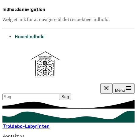
Indholdsnavigation
Vælg et link for at navigere til det respektive indhold.
gå til
Hovedindhold
Menu
Søg
Søg
Troldebo-Labyrinten
Kontakt os