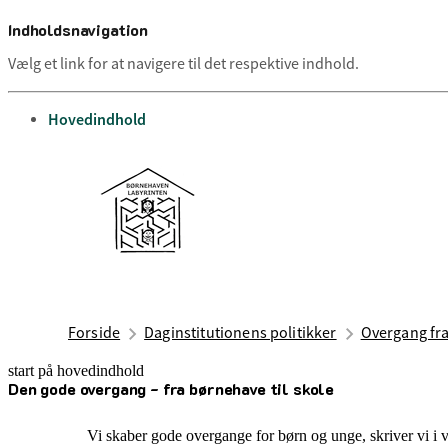
Indholdsnavigation
Vælg et link for at navigere til det respektive indhold.
gå til
Hovedindhold
Forside
Daginstitutionens politikker
Overgang fra
start på hovedindhold
Den gode overgang - fra børnehave til skole
senest opdateret 13. august 2025
Vi skaber gode overgange for børn og unge, skriver vi i 